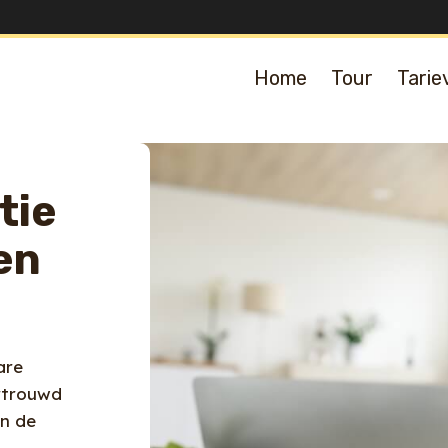
Home
Tour
Tarie
tie
en
are
ertrouwd
en de