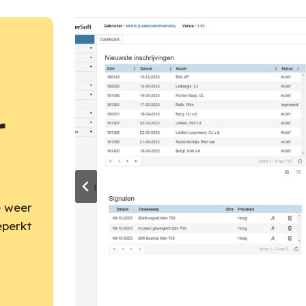
r
e weer
eperkt
s