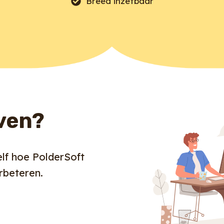
Breed inzetbaar
oven?
lf hoe PolderSoft
rbeteren.